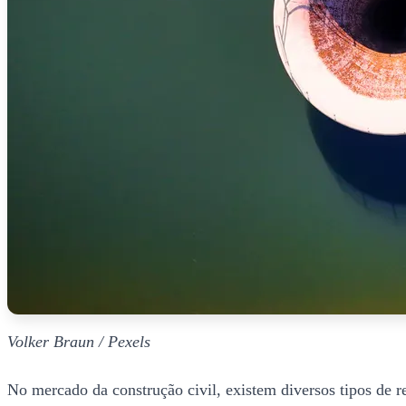
Volker Braun / Pexels
No mercado da construção civil, existem diversos tipos de r