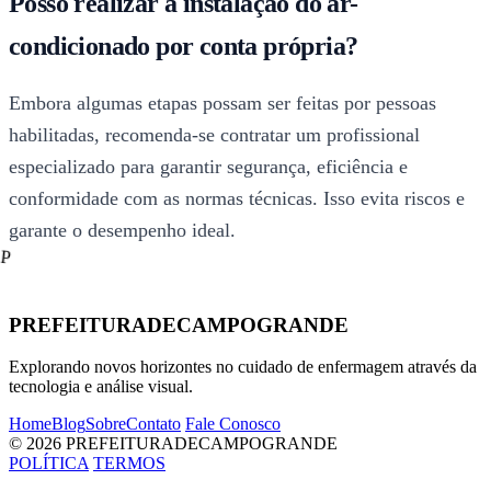
Posso realizar a instalação do ar-
condicionado por conta própria?
Embora algumas etapas possam ser feitas por pessoas
habilitadas, recomenda-se contratar um profissional
especializado para garantir segurança, eficiência e
conformidade com as normas técnicas. Isso evita riscos e
garante o desempenho ideal.
P
PREFEITURADECAMPOGRANDE
Explorando novos horizontes no cuidado de enfermagem através da
tecnologia e análise visual.
Home
Blog
Sobre
Contato
Fale Conosco
© 2026 PREFEITURADECAMPOGRANDE
POLÍTICA
TERMOS