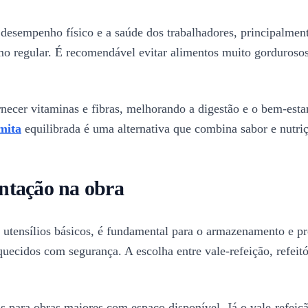
o desempenho físico e a saúde dos trabalhadores, principalme
mo regular. É recomendável evitar alimentos muito gordurosos
ornecer vitaminas e fibras, melhorando a digestão e o bem-est
mita
equilibrada é uma alternativa que combina sabor e nutriçã
entação na obra
 utensílios básicos, é fundamental para o armazenamento e pr
uecidos com segurança. A escolha entre vale-refeição, refeit
ais para obras maiores com espaço disponível. Já o vale-refeiç