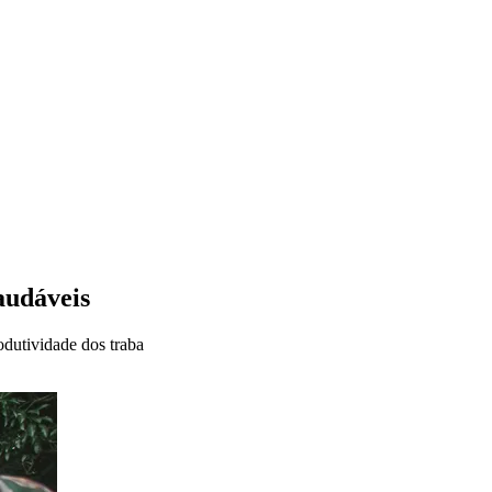
audáveis
odutividade dos traba