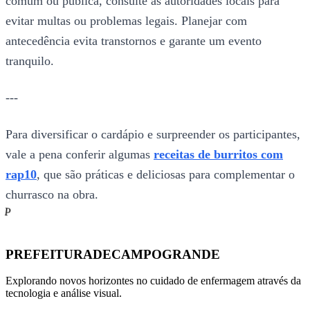
comum ou pública, consulte as autoridades locais para
evitar multas ou problemas legais. Planejar com
antecedência evita transtornos e garante um evento
tranquilo.
---
Para diversificar o cardápio e surpreender os participantes,
vale a pena conferir algumas
receitas de burritos com
rap10
, que são práticas e deliciosas para complementar o
churrasco na obra.
P
PREFEITURADECAMPOGRANDE
Explorando novos horizontes no cuidado de enfermagem através da
tecnologia e análise visual.