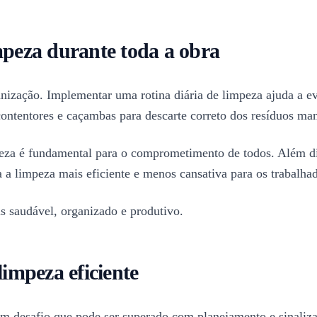
mpeza durante toda a obra
nização. Implementar uma rotina diária de limpeza ajuda a evi
contentores e caçambas para descarte correto dos resíduos man
mpeza é fundamental para o comprometimento de todos. Além d
a a limpeza mais eficiente e menos cansativa para os trabalha
s saudável, organizado e produtivo.
limpeza eficiente
um desafio que pode ser superado com planejamento e sinaliza