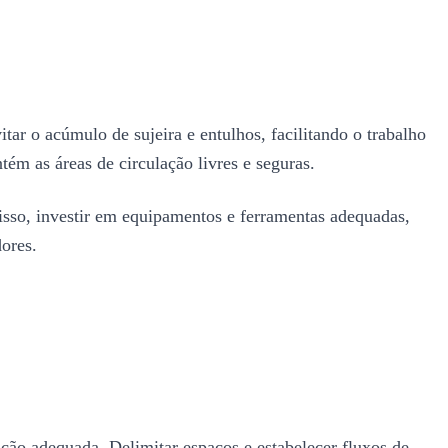
tar o acúmulo de sujeira e entulhos, facilitando o trabalho
tém as áreas de circulação livres e seguras.
isso, investir em equipamentos e ferramentas adequadas,
dores.
ção adequada. Delimitar espaços e estabelecer fluxos de