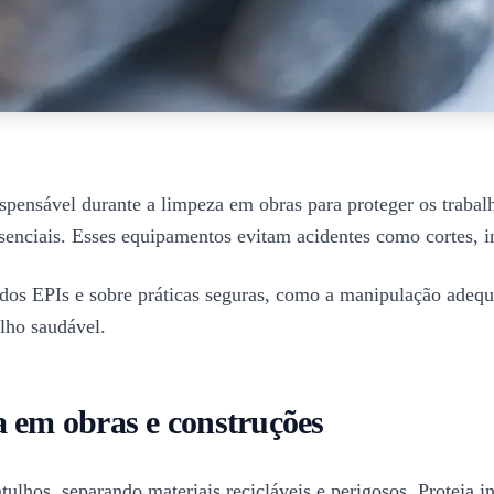
pensável durante a limpeza em obras para proteger os trabalha
ssenciais. Esses equipamentos evitam acidentes como cortes, i
 dos EPIs e sobre práticas seguras, como a manipulação adequ
lho saudável.
a em obras e construções
hos, separando materiais recicláveis e perigosos. Proteja ins