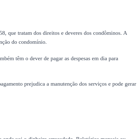
58, que tratam dos direitos e deveres dos condôminos. A
venção do condomínio.
 Também têm o dever de pagar as despesas em dia para
 pagamento prejudica a manutenção dos serviços e pode gerar
 onde vai o dinheiro arrecadado. Relatórios mensais ou